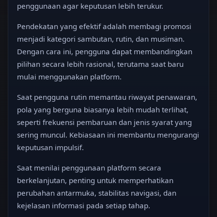
penggunaan agar keputusan lebih terukur.
Pendekatan yang efektif adalah membagi promosi
menjadi kategori sambutan, rutin, dan musiman.
Dengan cara ini, pengguna dapat membandingkan
pilihan secara lebih rasional, terutama saat baru
mulai menggunakan platform.
Saat pengguna rutin memantau riwayat penawaran,
pola yang berguna biasanya lebih mudah terlihat,
seperti frekuensi pembaruan dan jenis syarat yang
sering muncul. Kebiasaan ini membantu mengurangi
keputusan impulsif.
Saat menilai penggunaan platform secara
berkelanjutan, penting untuk memperhatikan
perubahan antarmuka, stabilitas navigasi, dan
kejelasan informasi pada setiap tahap.