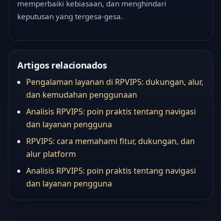
memperbaiki kebiasaan, dan menghindari
keputusan yang tergesa-gesa.
Artigos relacionados
Pengalaman layanan di RPVIP5: dukungan, alur,
dan kemudahan penggunaan
Analisis RPVIP5: poin praktis tentang navigasi
dan layanan pengguna
RPVIP5: cara memahami fitur, dukungan, dan
alur platform
Analisis RPVIP5: poin praktis tentang navigasi
dan layanan pengguna