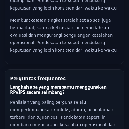
ditampilkan. Pendekatan tersebut mendukung
keputusan yang lebih konsisten dari waktu ke waktu.
Membuat catatan singkat setelah setiap sesi juga
bermanfaat, karena kebiasaan ini memudahkan
evaluasi dan mengurangi pengulangan kesalahan
operasional. Pendekatan tersebut mendukung
keputusan yang lebih konsisten dari waktu ke waktu.
Perguntas frequentes
Langkah apa yang membantu menggunakan
RPVIP5 secara seimbang?
Penilaian yang paling berguna selalu
mempertimbangkan konteks, aturan, pengalaman
terbaru, dan tujuan sesi. Pendekatan seperti ini
membantu mengurangi kesalahan operasional dan