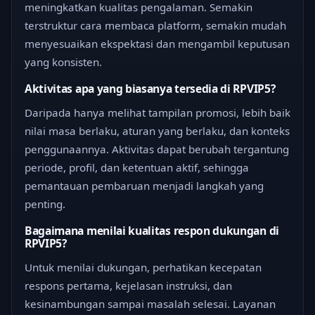
meningkatkan kualitas pengalaman. Semakin
terstruktur cara membaca platform, semakin mudah
menyesuaikan ekspektasi dan mengambil keputusan
yang konsisten.
Aktivitas apa yang biasanya tersedia di RPVIP5?
Daripada hanya melihat tampilan promosi, lebih baik
nilai masa berlaku, aturan yang berlaku, dan konteks
penggunaannya. Aktivitas dapat berubah tergantung
periode, profil, dan ketentuan aktif, sehingga
pemantauan pembaruan menjadi langkah yang
penting.
Bagaimana menilai kualitas respon dukungan di
RPVIP5?
Untuk menilai dukungan, perhatikan kecepatan
respons pertama, kejelasan instruksi, dan
kesinambungan sampai masalah selesai. Layanan