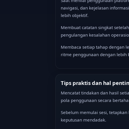
Saat menilai penggunaan platfor
navigasi, dan kejelasan informa
lebih objektif.
Membuat catatan singkat setelah
pengulangan kesalahan operasion
Membaca setiap tahap dengan leb
ritme penggunaan dengan lebih b
Tips praktis dan hal penti
Mencatat tindakan dan hasil set
pola penggunaan secara bertaha
Sebelum memulai sesi, tetapkan 
keputusan mendadak.