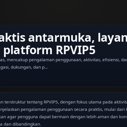
ktis antarmuka, laya
 platform RPVIP5
as, mencakup pengalaman penggunaan, aktivitas, efisiensi, dan
asi, dukungan, dan p...
 terstruktur tentang RPVIP5, dengan fokus utama pada aktivi
njelaskan pengalaman penggunaan secara praktis, mulai dari ke
ikan agar pengguna dapat bermain dengan lebih aman dan konsi
ca dan dibandingkan.