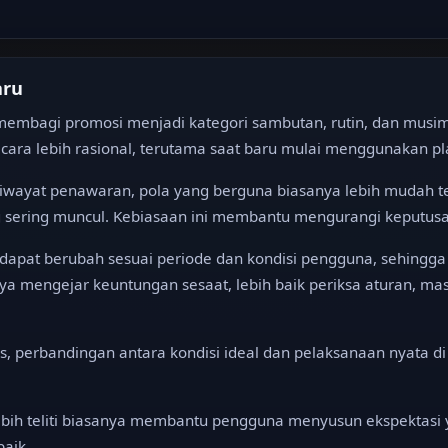
aru
membagi promosi menjadi kategori sambutan, rutin, dan musi
ara lebih rasional, terutama saat baru mulai menggunakan pl
wayat penawaran, pola yang berguna biasanya lebih mudah terl
 sering muncul. Kebiasaan ini membantu mengurangi keputusan
P5 dapat berubah sesuai periode dan kondisi pengguna, sehingg
nya mengejar keuntungan sesaat, lebih baik periksa aturan, ma
tas, perbandingan antara kondisi ideal dan pelaksanaan nyat
ih teliti biasanya membantu pengguna menyusun ekspektasi ya
aik.