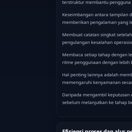
terstruktur membantu pengguna 
Keseimbangan antara tampilan dan
memberikan pengalaman yang lebi
Membuat catatan singkat setelah
pengulangan kesalahan operasio
Membaca setiap tahap dengan leb
ritme penggunaan dengan lebih b
Hal penting lainnya adalah memb
memengaruhi kenyamanan secara 
Daripada mengambil keputusan cep
sebelum melanjutkan ke tahap be
Efisiensi proses dan alur