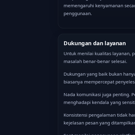
memengaruhi kenyamanan secara
penggunaan.
Dukungan dan layanan
Untuk menilai kualitas layanan, 
masalah benar-benar selesai.
Dukungan yang baik bukan hanya c
biasanya mempercepat penyeles
Nada komunikasi juga penting. 
menghadapi kendala yang sensiti
Konsistensi pengalaman tidak han
kejelasan pesan yang ditampilka