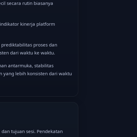
il secara rutin biasanya
ndikator kinerja platform
prediktabilitas proses dan
ten dari waktu ke waktu.
an antarmuka, stabilitas
 yang lebih konsisten dari waktu
 dan tujuan sesi. Pendekatan