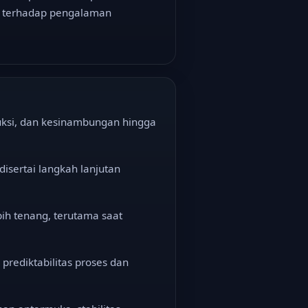
s terhadap pengalaman
ruksi, dan kesinambungan hingga
disertai langkah lanjutan
ih tenang, terutama saat
prediktabilitas proses dan