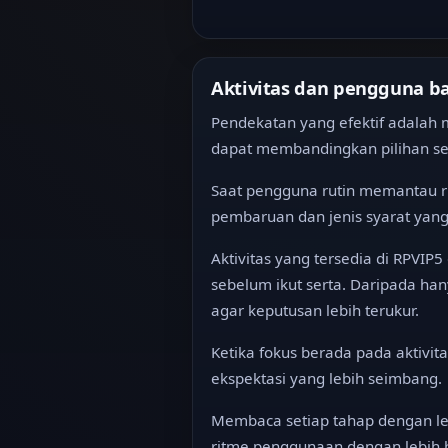
Aktivitas dan pengguna b
Pendekatan yang efektif adalah 
dapat membandingkan pilihan sec
Saat pengguna rutin memantau ri
pembaruan dan jenis syarat yang
Aktivitas yang tersedia di RPVI
sebelum ikut serta. Daripada ha
agar keputusan lebih terukur.
Ketika fokus berada pada aktivi
ekspektasi yang lebih seimbang.
Membaca setiap tahap dengan leb
ritme penggunaan dengan lebih b