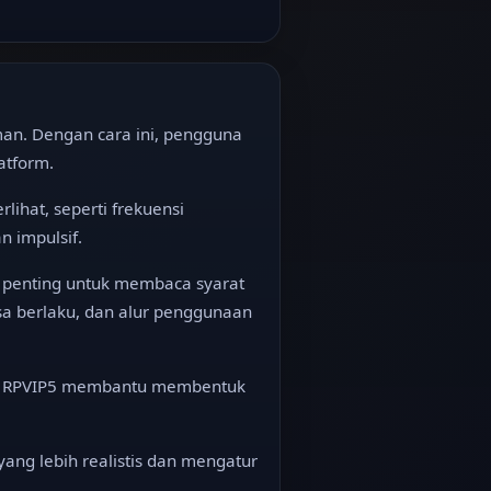
man. Dengan cara ini, pengguna
atform.
ihat, seperti frekuensi
 impulsif.
a penting untuk membaca syarat
sa berlaku, dan alur penggunaan
a di RPVIP5 membantu membentuk
ng lebih realistis dan mengatur