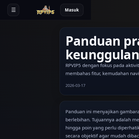
☰
Masuk
Panduan pra
keunggulan
RPVIP5 dengan fokus pada aktivit
membahas fitur, kemudahan navig
2026-03-17
Panduan ini menyajikan gambaran
berlebihan. Tujuannya adalah me
hingga poin yang perlu diperhat
secara objektif agar mudah diba