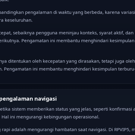
andingkan pengalaman di waktu yang berbeda, karena variasi 
a keseluruhan.
at, sebaiknya pengguna meninjau konteks, syarat aktif, dan i
rikutnya. Pengamatan ini membantu menghindari kesimpulan te
ya ditentukan oleh kecepatan yang dirasakan, tetapi juga oleh 
n. Pengamatan ini membantu menghindari kesimpulan terburu-bu
 pengalaman navigasi
tika sistem memberikan status yang jelas, seperti konfirmasi 
i. Hal ini mengurangi kebingungan operasional.
rapi adalah mengurangi hambatan saat navigasi. Di RPVIP5, m