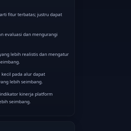
 fitur terbatas; justru dapat
an evaluasi dan mengurangi
ng lebih realistis dan mengatur
seimbang.
kecil pada alur dapat
ang lebih seimbang.
ndikator kinerja platform
ebih seimbang.