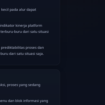
kecil pada alur dapat
ndikator kinerja platform
rburu-buru dari satu situasi
prediktabilitas proses dan
ru dari satu situasi saja.
aksi, proses yang sedang
enu dan blok informasi yang