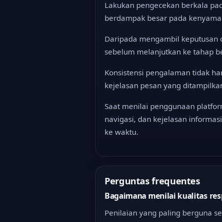
Lakukan pengecekan berkala pada 
berdampak besar pada kenyama
Daripada mengambil keputusan cep
sebelum melanjutkan ke tahap be
Konsistensi pengalaman tidak han
kejelasan pesan yang ditampilka
Saat menilai penggunaan platfor
navigasi, dan kejelasan informa
ke waktu.
Perguntas frequentes
Bagaimana menilai kualitas re
Penilaian yang paling berguna s