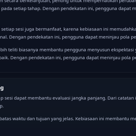
m secara berkelanjutan, penting untuk memperhatikan perubah
si pada setiap tahap. Dengan pendekatan ini, pengguna dapat
 setiap sesi juga bermanfaat, karena kebiasaan ini memudahk
al. Dengan pendekatan ini, pengguna dapat meninjau pola pen
ih teliti biasanya membantu pengguna menyusun ekspektasi ya
aik. Dengan pendekatan ini, pengguna dapat meninjau pola pe
ng
iap sesi dapat membantu evaluasi jangka panjang. Dari catatan
p.
batas waktu dan tujuan yang jelas. Kebiasaan ini membantu 