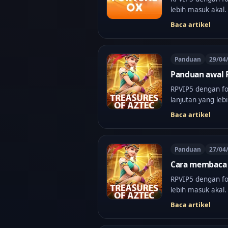
lebih masuk akal.
Baca artikel
Panduan
29/04
Panduan awal R
RPVIP5 dengan fo
lanjutan yang leb
Baca artikel
Panduan
27/04
Cara membaca R
RPVIP5 dengan fok
lebih masuk akal.
Baca artikel