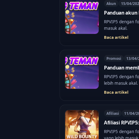
Akun
15/04/20
Panduan akun R
RPVIP5 dengan fok
masuk akal.
Baca artikel
Promosi
13/04/
Panduan memba
RPVIP5 dengan fok
lebih masuk akal.
Baca artikel
Afiliasi
11/04/2
Afiliasi RPVIP
RPVIP5 dengan fo
yang lebih masuk 