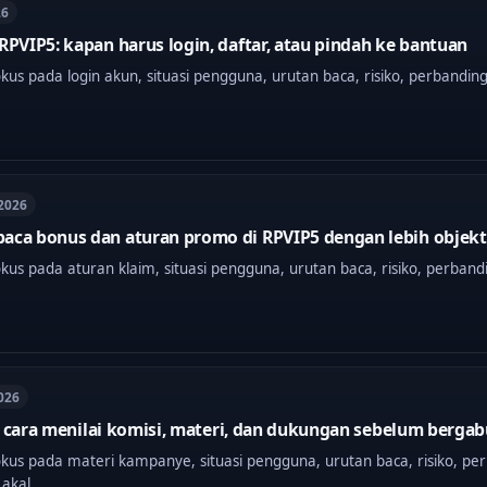
26
PVIP5: kapan harus login, daftar, atau pindah ke bantuan
us pada login akun, situasi pengguna, urutan baca, risiko, perbanding
2026
ca bonus dan aturan promo di RPVIP5 dengan lebih objekt
us pada aturan klaim, situasi pengguna, urutan baca, risiko, perband
026
5: cara menilai komisi, materi, dan dukungan sebelum berga
kus pada materi kampanye, situasi pengguna, urutan baca, risiko, per
akal.