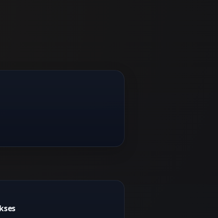
akses