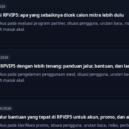
026
si RPVIP5: apa yang sebaiknya dicek calon mitra lebih dulu
us pada evaluasi program partner, situasi pengguna, urutan baca, ri
ih masuk akal.
/2026
PVIP5 dengan lebih tenang: panduan jalur, bantuan, dan l
kus pada pengalaman penggunaan awal, situasi pengguna, urutan baca
ih masuk akal.
4/2026
alur bantuan yang tepat di RPVIP5 untuk akun, promo, dan 
us pada klarifikasi promo, situasi pengguna, urutan baca, risiko, per