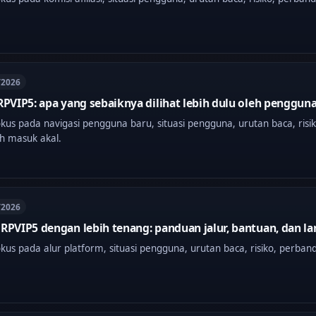
/2026
PVIP5: apa yang sebaiknya dilihat lebih dulu oleh penggun
kus pada navigasi pengguna baru, situasi pengguna, urutan baca, risi
ih masuk akal.
/2026
PVIP5 dengan lebih tenang: panduan jalur, bantuan, dan l
us pada alur platform, situasi pengguna, urutan baca, risiko, perban