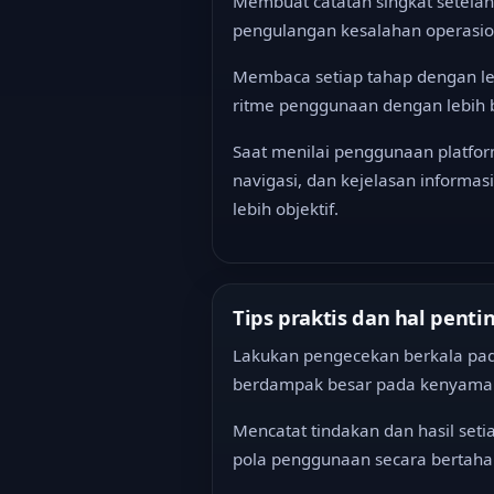
Membuat catatan singkat setelah
pengulangan kesalahan operasion
Membaca setiap tahap dengan leb
ritme penggunaan dengan lebih b
Saat menilai penggunaan platfor
navigasi, dan kejelasan informa
lebih objektif.
Tips praktis dan hal penti
Lakukan pengecekan berkala pada 
berdampak besar pada kenyama
Mencatat tindakan dan hasil set
pola penggunaan secara bertaha