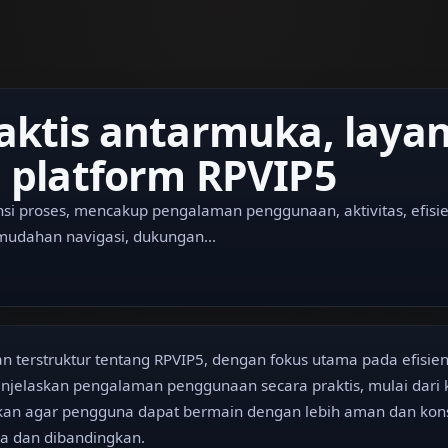
ktis antarmuka, laya
 platform RPVIP5
nsi proses, mencakup pengalaman penggunaan, aktivitas, efisi
emudahan navigasi, dukungan...
 terstruktur tentang RPVIP5, dengan fokus utama pada efisie
njelaskan pengalaman penggunaan secara praktis, mulai dari ke
ikan agar pengguna dapat bermain dengan lebih aman dan konsi
ca dan dibandingkan.