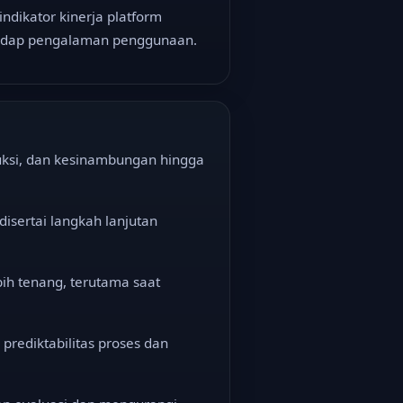
ndikator kinerja platform
hadap pengalaman penggunaan.
ruksi, dan kesinambungan hingga
disertai langkah lanjutan
ih tenang, terutama saat
prediktabilitas proses dan