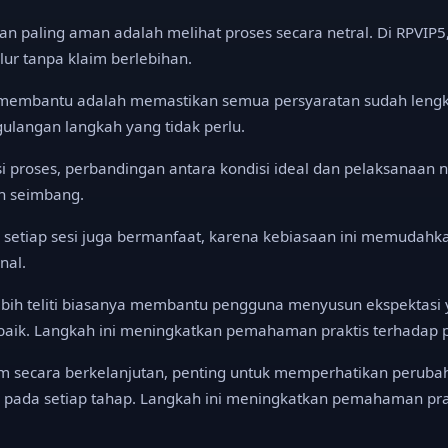
tan paling aman adalah melihat proses secara netral. Di RPVIP5
alur tanpa klaim berlebihan.
membantu adalah memastikan semua persyaratan sudah lengk
gulangan langkah yang tidak perlu.
nsi proses, perbandingan antara kondisi ideal dan pelaksanaan
h seimbang.
 setiap sesi juga bermanfaat, karena kebiasaan ini memudahk
nal.
ih teliti biasanya membantu pengguna menyusun ekspektasi ya
baik. Langkah ini meningkatkan pemahaman praktis terhada
m secara berkelanjutan, penting untuk memperhatikan perubah
si pada setiap tahap. Langkah ini meningkatkan pemahaman pr