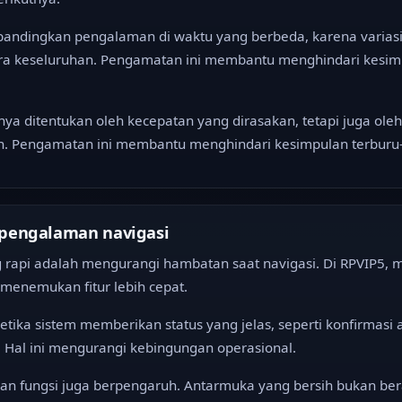
andingkan pengalaman di waktu yang berbeda, karena variasi 
 keseluruhan. Pengamatan ini membantu menghindari kesimpu
ya ditentukan oleh kecepatan yang dirasakan, tetapi juga oleh 
n. Pengamatan ini membantu menghindari kesimpulan terburu-bu
 pengalaman navigasi
rapi adalah mengurangi hambatan saat navigasi. Di RPVIP5, m
menemukan fitur lebih cepat.
tika sistem memberikan status yang jelas, seperti konfirmasi 
i. Hal ini mengurangi kebingungan operasional.
 fungsi juga berpengaruh. Antarmuka yang bersih bukan berarti