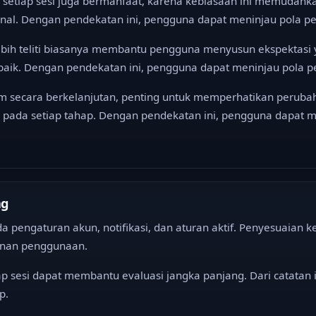
 setiap sesi juga bermanfaat, karena kebiasaan ini memudahk
al. Dengan pendekatan ini, pengguna dapat meninjau pola pen
ih teliti biasanya membantu pengguna menyusun ekspektasi ya
aik. Dengan pendekatan ini, pengguna dapat meninjau pola pe
m secara berkelanjutan, penting untuk memperhatikan perubah
si pada setiap tahap. Dengan pendekatan ini, pengguna dapat
ng
pengaturan akun, notifikasi, dan aturan aktif. Penyesuaian kec
nan penggunaan.
iap sesi dapat membantu evaluasi jangka panjang. Dari catatan
p.