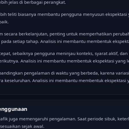
h jelas di berbagai perangkat.
ih teliti biasanya membantu pengguna menyusun ekspektasi ya
aik.
m secara berkelanjutan, penting untuk memperhatikan perubah
i pada setiap tahap. Analisis ini membantu membentuk ekspekt
at, sebaiknya pengguna meninjau konteks, syarat aktif, dan i
rikutnya. Analisis ini membantu membentuk ekspektasi yang l
andingkan pengalaman di waktu yang berbeda, karena variasi 
keseluruhan. Analisis ini membantu membentuk ekspektasi y
 penggunaan
fik juga memengaruhi pengalaman. Saat periode sibuk, keterla
sesuaikan sejak awal.