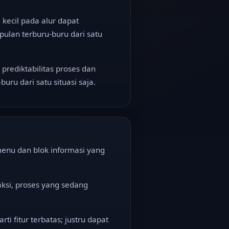
kecil pada alur dapat
lan terburu-buru dari satu
prediktabilitas proses dan
ru dari satu situasi saja.
enu dan blok informasi yang
aksi, proses yang sedang
 fitur terbatas; justru dapat