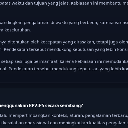
batas waktu dan tujuan yang jelas. Kebiasaan ini membantu 
andingkan pengalaman di waktu yang berbeda, karena variasi 
a keseluruhan.
ya ditentukan oleh kecepatan yang dirasakan, tetapi juga oleh 
n. Pendekatan tersebut mendukung keputusan yang lebih konsis
 setiap sesi juga bermanfaat, karena kebiasaan ini memudahk
al. Pendekatan tersebut mendukung keputusan yang lebih kons
enggunakan RPVIP5 secara seimbang?
elalu mempertimbangkan konteks, aturan, pengalaman terbaru,
 kesalahan operasional dan meningkatkan kualitas pengalaman