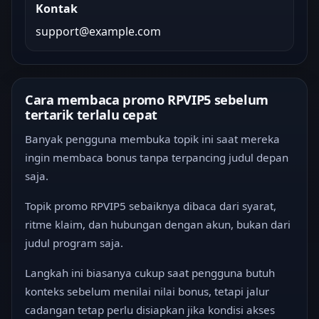
Kontak
support@example.com
Cara membaca promo RPVIP5 sebelum
tertarik terlalu cepat
Banyak pengguna membuka topik ini saat mereka
ingin membaca bonus tanpa terpancing judul depan
saja.
Topik promo RPVIP5 sebaiknya dibaca dari syarat,
ritme klaim, dan hubungan dengan akun, bukan dari
judul program saja.
Langkah ini biasanya cukup saat pengguna butuh
konteks sebelum menilai nilai bonus, tetapi jalur
cadangan tetap perlu disiapkan jika kondisi akses