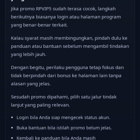
Jika promo RPVIP5 sudah terasa cocok, langkah
berikutnya biasanya login atau halaman program
yang benar-benar terkait.
Kalau syarat masih membingungkan, pindah dulu ke
panduan atau bantuan sebelum mengambil tindakan
yang lebih jauh.
Dengan begitu, perilaku pengguna tetap fokus dan
tidak berpindah dari bonus ke halaman lain tanpa
alasan yang jelas.
Sesudah promo dipahami, pilih satu jalur tindak
lanjut yang paling relevan.
Login bila Anda siap mengecek status akun.
Buka bantuan bila istilah promo belum jelas.
Kembali ke panduan bila Anda masih