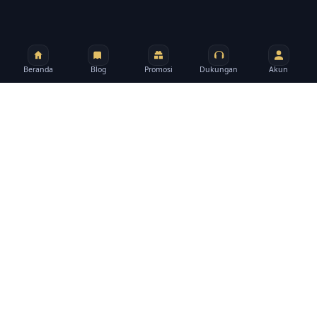
Beranda
Blog
Promosi
Dukungan
Akun
RPVIP5
Tentang situs
RPVIP5 menyediakan jalur akun, promosi, artikel,
dan bantuan dalam satu struktur yang lebih mudah
diikuti oleh pengguna lama maupun baru.
Tim Editorial RPVIP5
Terakhir ditinjau 2026-04-17
Dukungan pengguna
Navigasi