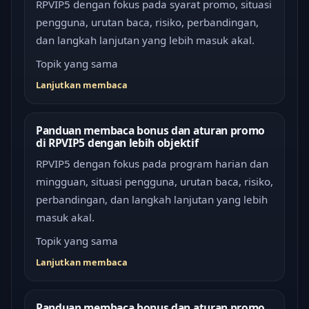
RPVIP5 dengan fokus pada syarat promo, situasi
pengguna, urutan baca, risiko, perbandingan,
dan langkah lanjutan yang lebih masuk akal.
Topik yang sama
Lanjutkan membaca
Panduan membaca bonus dan aturan promo
di RPVIP5 dengan lebih objektif
RPVIP5 dengan fokus pada program harian dan
mingguan, situasi pengguna, urutan baca, risiko,
perbandingan, dan langkah lanjutan yang lebih
masuk akal.
Topik yang sama
Lanjutkan membaca
Panduan membaca bonus dan aturan promo