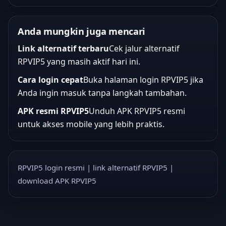
Anda mungkin juga mencari
Link alternatif terbaru
Cek jalur alternatif
RPVIP5 yang masih aktif hari ini.
Cara login cepat
Buka halaman login RPVIP5 jika
Anda ingin masuk tanpa langkah tambahan.
APK resmi RPVIP5
Unduh APK RPVIP5 resmi
untuk akses mobile yang lebih praktis.
RPVIP5 login resmi
|
link alternatif RPVIP5
|
download APK RPVIP5