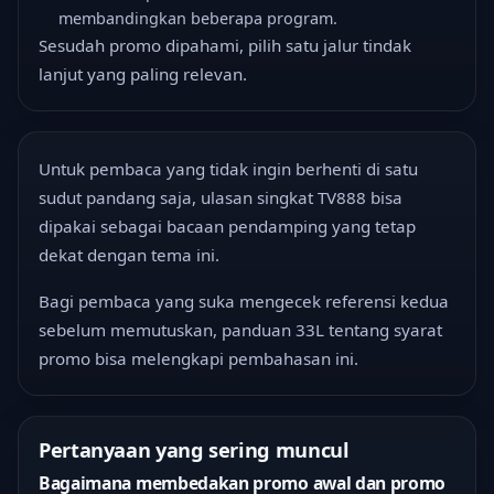
membandingkan beberapa program.
Sesudah promo dipahami, pilih satu jalur tindak
lanjut yang paling relevan.
Untuk pembaca yang tidak ingin berhenti di satu
sudut pandang saja,
ulasan singkat TV888
bisa
dipakai sebagai bacaan pendamping yang tetap
dekat dengan tema ini.
Bagi pembaca yang suka mengecek referensi kedua
sebelum memutuskan, panduan 33L tentang syarat
promo bisa melengkapi pembahasan ini.
Pertanyaan yang sering muncul
Bagaimana membedakan promo awal dan promo