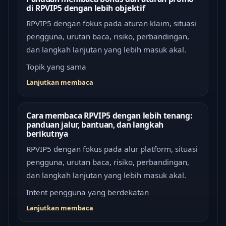
di RPVIP5 dengan lebih objektif
RPVIP5 dengan fokus pada aturan klaim, situasi
pengguna, urutan baca, risiko, perbandingan,
dan langkah lanjutan yang lebih masuk akal.
Topik yang sama
Lanjutkan membaca
Cara membaca RPVIP5 dengan lebih tenang:
panduan jalur, bantuan, dan langkah
berikutnya
RPVIP5 dengan fokus pada alur platform, situasi
pengguna, urutan baca, risiko, perbandingan,
dan langkah lanjutan yang lebih masuk akal.
Intent pengguna yang berdekatan
Lanjutkan membaca