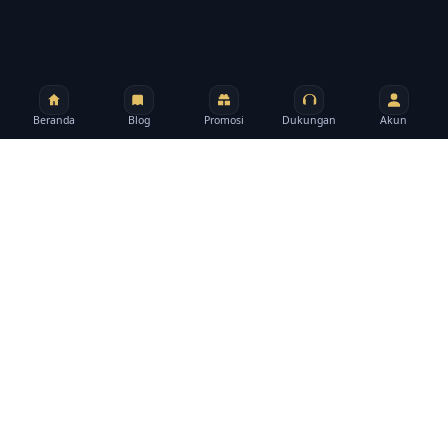
Beranda
Blog
Promosi
Dukungan
Akun
RPVIP5
Tentang situs
RPVIP5 menyediakan jalur akun, promosi, artikel,
dan bantuan dalam satu struktur yang lebih mudah
diikuti oleh pengguna lama maupun baru.
Tim Editorial RPVIP5
Terakhir ditinjau 2026-04-17
Dukungan pengguna
Navigasi