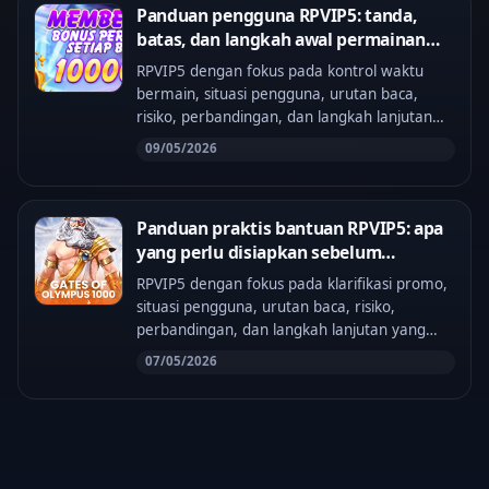
Panduan pengguna RPVIP5: tanda,
batas, dan langkah awal permainan
bertanggung jawab
RPVIP5 dengan fokus pada kontrol waktu
bermain, situasi pengguna, urutan baca,
risiko, perbandingan, dan langkah lanjutan
yang lebih masuk akal.
09/05/2026
Panduan praktis bantuan RPVIP5: apa
yang perlu disiapkan sebelum
menghubungi support
RPVIP5 dengan fokus pada klarifikasi promo,
situasi pengguna, urutan baca, risiko,
perbandingan, dan langkah lanjutan yang
lebih masuk akal.
07/05/2026