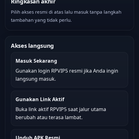
Ringkasan akhir
Pilih akses resmi di atas lalu masuk tanpa langkah
tambahan yang tidak perlu.
Akses langsung
Masuk Sekarang
Gunakan login RPVIP5 resmi jika Anda ingin
langsung masuk.
Gunakan Link Aktif
Buka link aktif RPVIP5 saat jalur utama
berubah atau terasa lambat.
Unduh APK Resmi