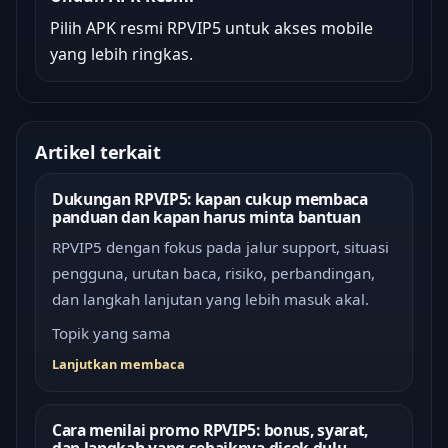
Pilih APK resmi RPVIP5 untuk akses mobile
yang lebih ringkas.
Artikel terkait
Dukungan RPVIP5: kapan cukup membaca
panduan dan kapan harus minta bantuan
RPVIP5 dengan fokus pada jalur support, situasi
pengguna, urutan baca, risiko, perbandingan,
dan langkah lanjutan yang lebih masuk akal.
Topik yang sama
Lanjutkan membaca
Cara menilai promo RPVIP5: bonus, syarat,