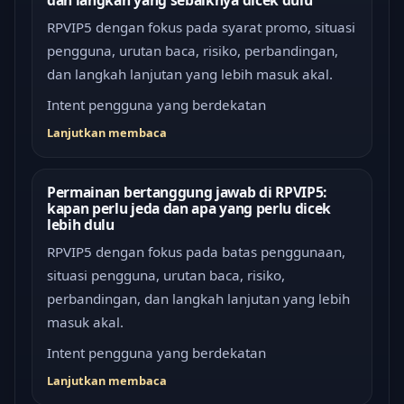
dan langkah yang sebaiknya dicek dulu
RPVIP5 dengan fokus pada syarat promo, situasi
pengguna, urutan baca, risiko, perbandingan,
dan langkah lanjutan yang lebih masuk akal.
Intent pengguna yang berdekatan
Lanjutkan membaca
Permainan bertanggung jawab di RPVIP5:
kapan perlu jeda dan apa yang perlu dicek
lebih dulu
RPVIP5 dengan fokus pada batas penggunaan,
situasi pengguna, urutan baca, risiko,
perbandingan, dan langkah lanjutan yang lebih
masuk akal.
Intent pengguna yang berdekatan
Lanjutkan membaca