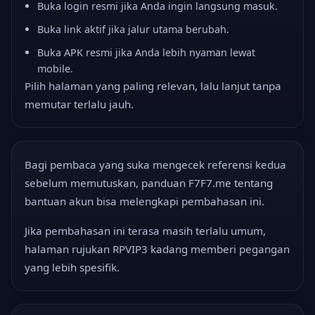
Buka login resmi jika Anda ingin langsung masuk.
Buka link aktif jika jalur utama berubah.
Buka APK resmi jika Anda lebih nyaman lewat
mobile.
Pilih halaman yang paling relevan, lalu lanjut tanpa
memutar terlalu jauh.
Bagi pembaca yang suka mengecek referensi kedua
sebelum memutuskan, panduan F7F7.me tentang
bantuan akun bisa melengkapi pembahasan ini.
Jika pembahasan ini terasa masih terlalu umum,
halaman rujukan RPVIP3
kadang memberi pegangan
yang lebih spesifik.