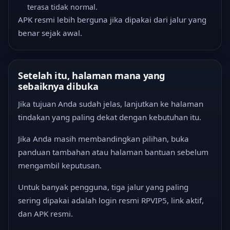
terasa tidak normal.
APK resmi lebih berguna jika dipakai dari jalur yang
benar sejak awal.
Setelah itu, halaman mana yang
sebaiknya dibuka
Jika tujuan Anda sudah jelas, lanjutkan ke halaman
tindakan yang paling dekat dengan kebutuhan itu.
Jika Anda masih membandingkan pilihan, buka
panduan tambahan atau halaman bantuan sebelum
mengambil keputusan.
Untuk banyak pengguna, tiga jalur yang paling
sering dipakai adalah login resmi RPVIP5, link aktif,
dan APK resmi.