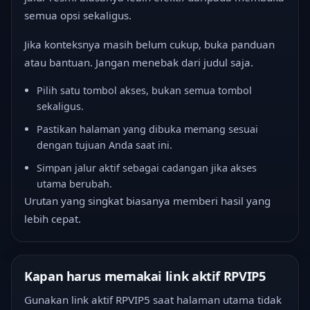
semua opsi sekaligus.
Jika konteksnya masih belum cukup, buka panduan
atau bantuan. Jangan menebak dari judul saja.
Pilih satu tombol akses, bukan semua tombol
sekaligus.
Pastikan halaman yang dibuka memang sesuai
dengan tujuan Anda saat ini.
Simpan jalur aktif sebagai cadangan jika akses
utama berubah.
Urutan yang singkat biasanya memberi hasil yang
lebih cepat.
Kapan harus memakai link aktif RPVIP5
Gunakan link aktif RPVIP5 saat halaman utama tidak