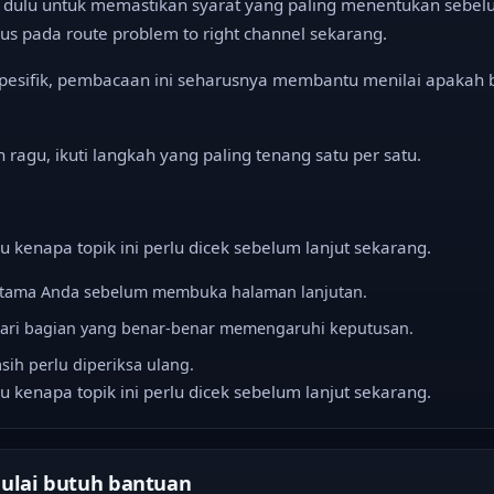
kus dulu untuk memastikan syarat yang paling menentukan seb
kus pada route problem to right channel sekarang.
spesifik, pembacaan ini seharusnya membantu menilai apaka
h ragu, ikuti langkah yang paling tenang satu per satu.
u kenapa topik ini perlu dicek sebelum lanjut sekarang.
utama Anda sebelum membuka halaman lanjutan.
dari bagian yang benar-benar memengaruhi keputusan.
asih perlu diperiksa ulang.
u kenapa topik ini perlu dicek sebelum lanjut sekarang.
mulai butuh bantuan