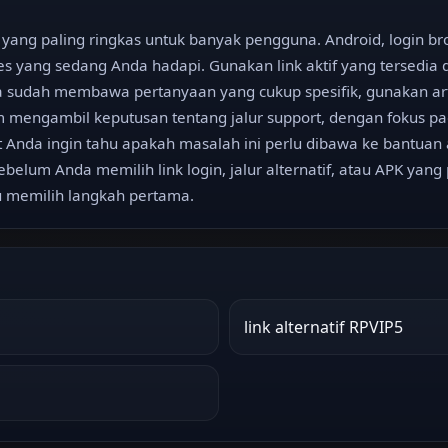
l yang paling ringkas untuk banyak pengguna. Android, login br
ses yang sedang Anda hadapi. Gunakan link aktif yang tersedia 
a sudah membawa pertanyaan yang cukup spesifik, gunakan art
mengambil keputusan tentang jalur support, dengan fokus pad
 Anda ingin tahu apakah masalah ini perlu dibawa ke bantuan 
sebelum Anda memilih link login, jalur alternatif, atau APK yang 
u memilih langkah pertama.
link alternatif RPVIP5