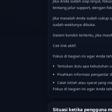
Jika Anda sudah siap lanjut, fo
tentang jalur support, dengan fo
Jika masalah Anda sudah cukup 
sudah waktunya dibuka.
Dalam kondisi tertentu, jika masi
Cek link aktif.
Fokus di bagian ini agar Anda tah
Tentukan dulu apa kebutuhan 
Pisahkan informasi pengantar 
Catat istilah atau syarat yang m
Fokus di bagian ini agar Anda tah
Situasi ketika pengguna 