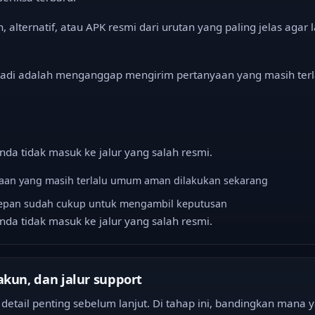
, alternatif, atau APK resmi dari urutan yang paling jelas agar 
erjadi adalah menganggap mengirim pertanyaan yang masih te
nda tidak masuk ke jalur yang salah resmi.
an yang masih terlalu umum aman dilakukan sekarang
depan sudah cukup untuk mengambil keputusan
nda tidak masuk ke jalur yang salah resmi.
akun, dan jalur support
 cek detail penting sebelum lanjut. Di tahap ini, bandingkan mana