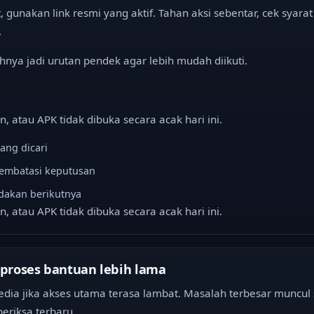
, gunakan link resmi yang aktif. Tahan aksi sebentar, cek syarat
.
hnya jadi urutan pendek agar lebih mudah diikuti.
an, atau APK tidak dibuka secara acak hari ini.
ang dicari
membatasi keputusan
dakan berikutnya
an, atau APK tidak dibuka secara acak hari ini.
roses bantuan lebih lama
edia jika akses utama terasa lambat. Masalah terbesar muncul
periksa terbaru.