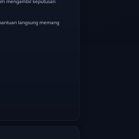
elum mengambil keputusan
h bantuan langsung memang