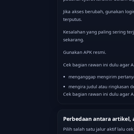
Jika akses berubah, gunakan login
terputus.
Kesalahan yang paling sering t
sekarang.
Gunakan APK resmi.
Cek bagian rawan ini dulu agar A
menganggap mengirim pertanya
mengira judul atau ringkasan 
Cek bagian rawan ini dulu agar A
Perbedaan antara artikel, 
Pilih salah satu jalur aktif lalu