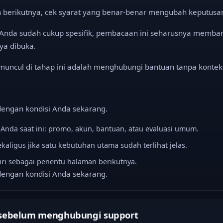
 berikutnya, cek syarat yang benar-benar mengubah keputusan 
h Anda sudah cukup spesifik, pembacaan ini seharusnya memba
a dibuka.
muncul di tahap ini adalah menghubungi bantuan tanpa konteks
 dengan kondisi Anda sekarang.
Anda saat ini: promo, akun, bantuan, atau evaluasi umum.
aligus jika satu kebutuhan utama sudah terlihat jelas.
ri sebagai penentu halaman berikutnya.
 dengan kondisi Anda sekarang.
 sebelum menghubungi support