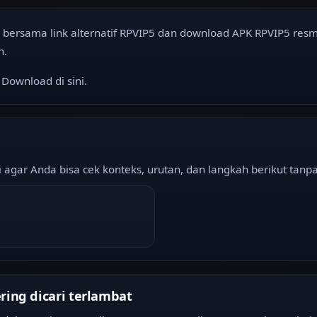
ri bersama link alternatif RPVIP5 dan download APK RPVIP5 res
n.
 Download di sini.
agar Anda bisa cek konteks, urutan, dan langkah berikut tanpa
ing dicari terlambat