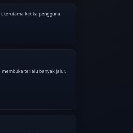
mi, terutama ketika pengguna
 membuka terlalu banyak jalur.