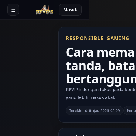
☰
Masuk
RESPONSIBLE-GAMING
Cara mema
tanda, bat
bertanggun
RPVIP5 dengan fokus pada kontro
yang lebih masuk akal.
Terakhir ditinjau:
2026-05-09
Penul