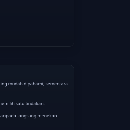
aling mudah dipahami, sementara
emilih satu tindakan.
at daripada langsung menekan