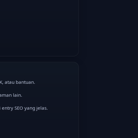
K, atau bantuan.
aman lain.
 entry SEO yang jelas.