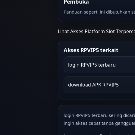
Pembuka
Panduan seperti ini dibutuhkan 
Lihat Akses Platform Slot Terperc
Akses RPVIP5 terkait
login RPVIP5 terbaru
download APK RPVIP5
login RPVIP5 terbaru sering dica
ingin akses cepat tanpa ganggua