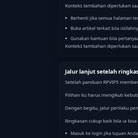
Konteks tambahan diperlukan saa
Berhenti jika semua halaman te
Buka artikel terkait bila istilahn
Gunakan bantuan bila pertanyaa
Konteks tambahan diperlukan saa
Jalur lanjut setelah ringk
Setelah panduan RPVIP5 memberi ko
Pilihan itu harus mengikuti keb
Dengan begitu, jalur perilaku pe
Ringkasan cukup baik bila ia bi
Masuk ke login jika tujuan Anda