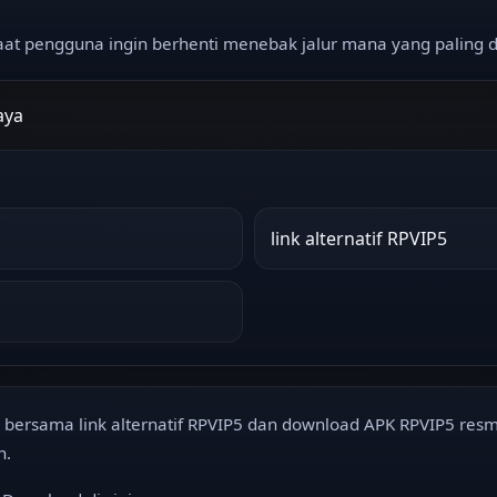
saat pengguna ingin berhenti menebak jalur mana yang paling 
aya
link alternatif RPVIP5
ri bersama link alternatif RPVIP5 dan download APK RPVIP5 res
n.