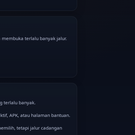
 membuka terlalu banyak jalur.
 terlalu banyak.
ktif, APK, atau halaman bantuan.
milih, tetapi jalur cadangan