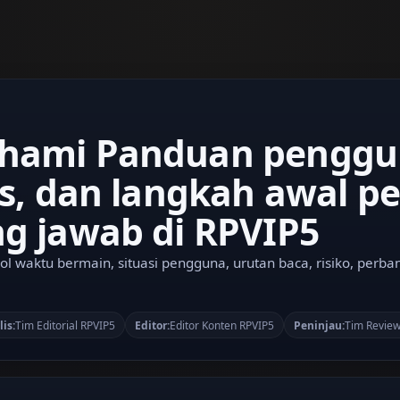
hami Panduan penggun
as, dan langkah awal p
g jawab di RPVIP5
l waktu bermain, situasi pengguna, urutan baca, risiko, perba
is:
Tim Editorial RPVIP5
Editor:
Editor Konten RPVIP5
Peninjau:
Tim Review